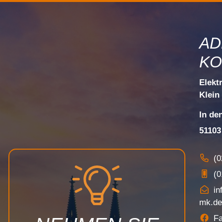
AD
KO
Elekt
Klein
In de
51103
(0
(0
in
mk.de
F