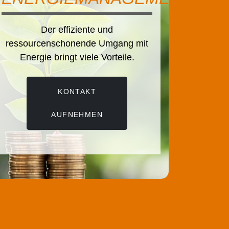
VIDEOSYSTE
ente und
nde Umgang mit
Wir nutzen hochwertig
iele Vorteile.
zuverlässige und zukunftss
Audio- und Videosystem
AKT
KONTAKT
HMEN
AUFNEHMEN